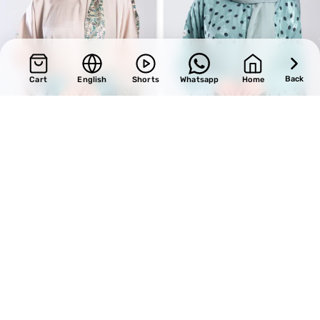
Back
Cart
English
Shorts
Whatsapp
Home
SALE
SALE
Design 735
Design 726
BHD
34.00
BHD
34.00
BHD
40.00
BHD
40.00