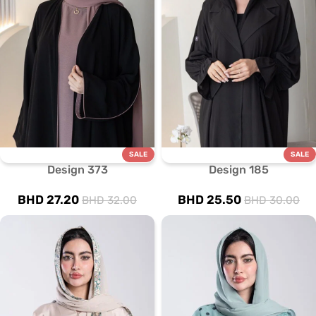
SALE
SALE
Design 373
Design 185
BHD
27.20
BHD
25.50
BHD
32.00
BHD
30.00