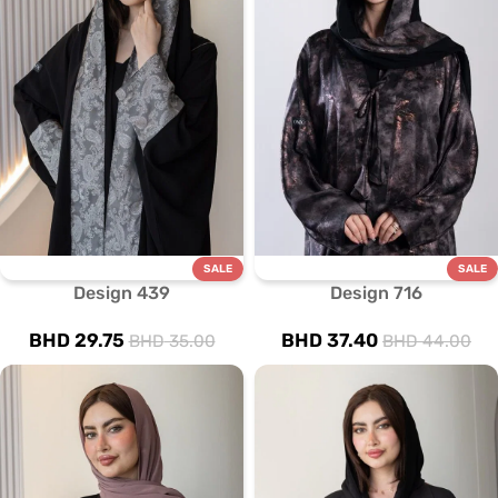
SALE
SALE
Design 439
Design 716
BHD
29.75
BHD
37.40
BHD
35.00
BHD
44.00