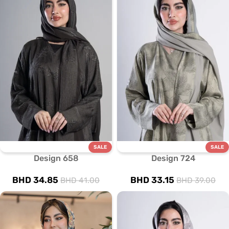
SALE
SALE
Design 658
Design 724
BHD
34.85
BHD
33.15
BHD
41.00
BHD
39.00