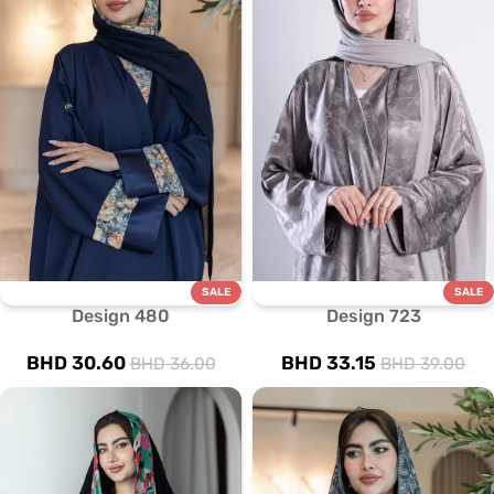
SALE
SALE
Design 480
Design 723
BHD
30.60
BHD
33.15
BHD
36.00
BHD
39.00