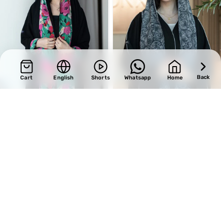
Back
Cart
English
Shorts
Whatsapp
Home
SALE
SALE
Design 341
Design 497
BHD
28.90
BHD
28.90
BHD
34.00
BHD
34.00