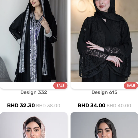
SALE
SALE
Design 332
Design 615
BHD
32.30
BHD
34.00
BHD
38.00
BHD
40.00