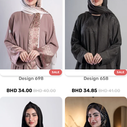
SALE
SALE
Design 698
Design 658
BHD
34.00
BHD
34.85
BHD
40.00
BHD
41.00