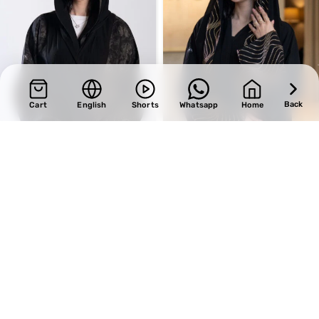
Back
Cart
English
Shorts
Whatsapp
Home
SALE
SALE
Design 721
Design 629
BHD
34.00
BHD
33.15
BHD
40.00
BHD
39.00