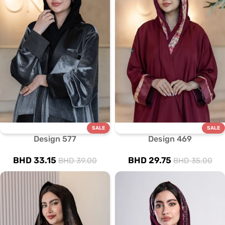
SALE
SALE
Design 577
Design 469
BHD
33.15
BHD
29.75
BHD
39.00
BHD
35.00