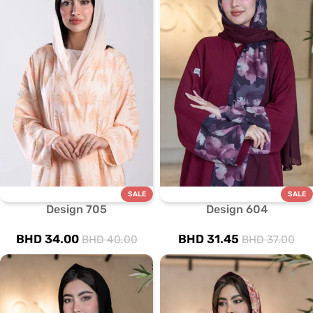
SALE
SALE
Design 705
Design 604
BHD
34.00
BHD
31.45
BHD
40.00
BHD
37.00