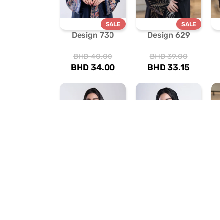
SALE
SALE
Design 730
Design 629
BHD
40.00
BHD
39.00
BHD
34.00
BHD
33.15
SALE
SALE
Design 716
Design 710
BHD
44.00
BHD
38.00