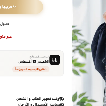
✨
جربيها ب
جدول 
غير متو
التوصيل المتوقع
الخميس 13 أغسطس
اطلبي الآن — يبدأ التجهيز غداً
وقت تجهيز الطلب و الشحن
سياسة الأستبدال و الأرجاع