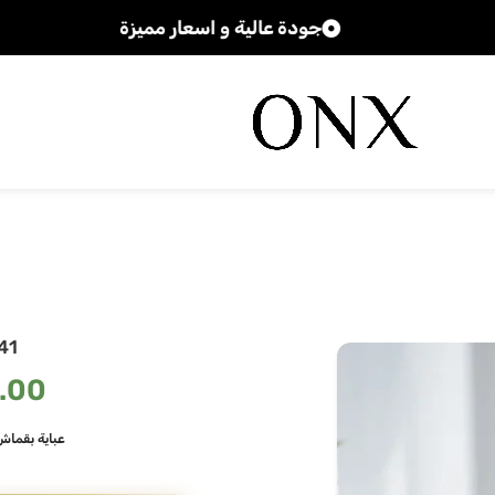
جودة عالية و اسعار مميزة
41
.00
عباية بقما