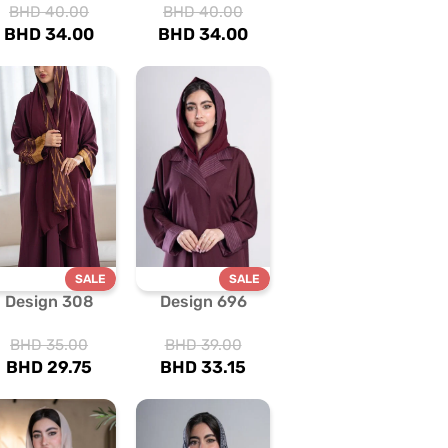
BHD
40.00
BHD
40.00
BHD
34.00
BHD
34.00
SALE
SALE
Design 308
Design 696
BHD
35.00
BHD
39.00
BHD
29.75
BHD
33.15