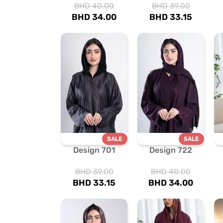
BHD
40.00
BHD
39.00
BHD
34.00
BHD
33.15
SALE
SALE
Design 701
Design 722
BHD
39.00
BHD
40.00
BHD
33.15
BHD
34.00