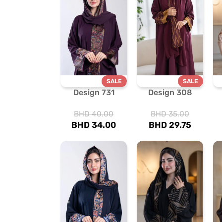
SALE
SALE
Design 731
Design 308
BHD
40.00
BHD
35.00
BHD
34.00
BHD
29.75