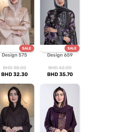
SALE
SALE
Design 575
Design 659
BHD
38.00
BHD
42.00
BHD
32.30
BHD
35.70