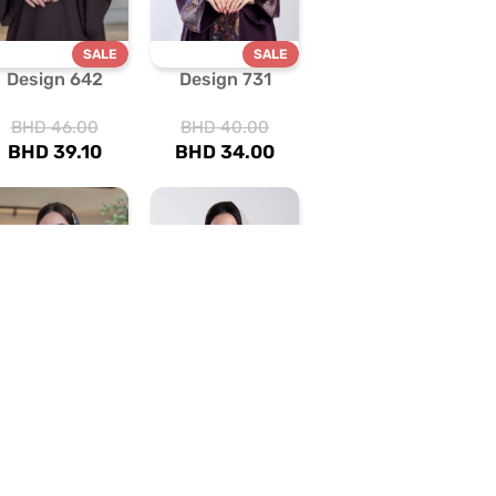
SALE
SALE
Design 642
Design 731
BHD
46.00
BHD
40.00
BHD
39.10
BHD
34.00
SALE
SALE
Design 555
Design 705
BHD
38.00
BHD
40.00